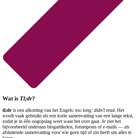
Wat is
Tl;dr
?
tl;dr
is een afkorting van het Engels:
too long; didn’t read
. Het
wordt vaak gebruikt als een korte samenvatting van een lange tekst,
zodat je in één oogopslag weet waar het over gaat. Je ziet het
bijvoorbeeld onderaan blogartikelen, forumposts of e-mails — als
afsluitende samenvatting voor wie geen tijd of zin heeft om alles te
lezen.